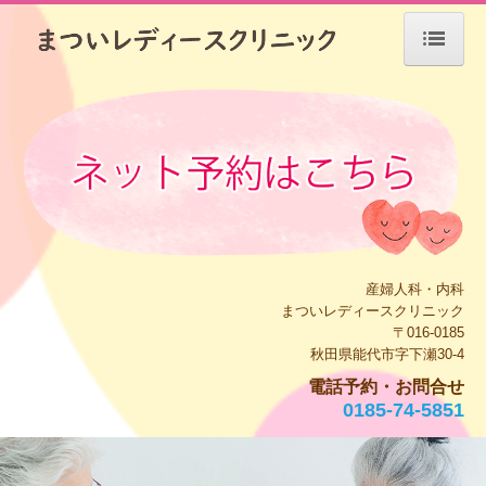
ホーム
院長紹介
初診の方へ
施設・設備のご案内
交通案内
産婦人科・内科
診療案内
まついレディースクリニック
〒016-0185
産科のご案内
秋田県能代市字下瀬30-4
電話予約・お問合せ
婦人科のご案内
0185-74-5851
不妊治療
施設基準